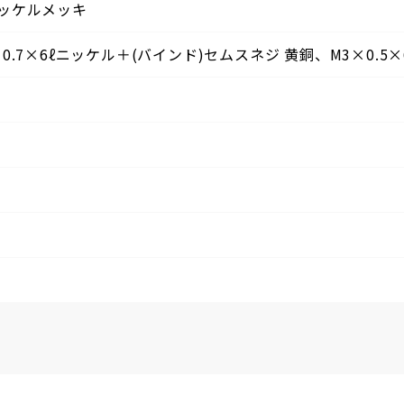
ッケルメッキ
0.7×6ℓニッケル＋(バインド)セムスネジ 黄銅、M3×0.5