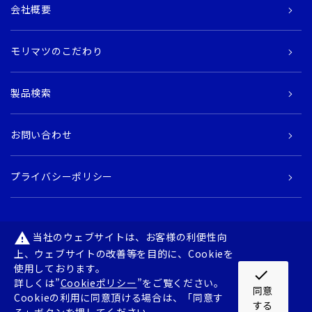
会社概要
モリマツのこだわり
製品検索
お問い合わせ
プライバシーポリシー
当社のウェブサイトは、お客様の利便性向
warning
上、ウェブサイトの改善等を目的に、Cookieを
使用しております。
〒182-0034東京都調布市下石原一丁目2番地3 TSOビル
check
詳しくは”
Cookieポリシー
”をご覧ください。
TEL 042-481-6111（代） FAX 042-487-8458
同意
Cookieの利用に同意頂ける場合は、「同意す
する