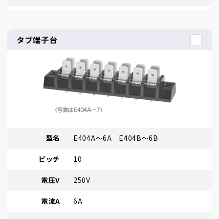
タブ端子台
型名
E404A～6A E404B～6B
ピッチ
10
電圧V
250V
電流A
6A