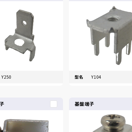
Y250
型名
Y104
子
基盤端子